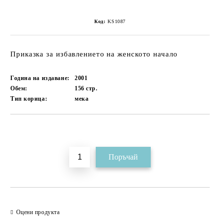
Код:
KS1087
Приказка за избавлението на женското начало
Година на издаване:
2001
Обем:
156
стр.
Тип корица:
мека
Добави в желани
Оцени продукта