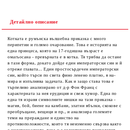
Детайлно описание
Котката е румънска вълшебна приказка с много
перипетии и голямо очарование. Това е историята на
една принцеса, която на 17-годишна възраст е
омагьосана - превърната е в котка. Тя трябва да остане
в тази форма, докато дойде един императорски син и й
от­реже главата... Един простосърдечен императорски
син, който търси по света фино ленено платно, я на­
мира и изпълнява задачата. Как и защо става това е
търпеливо анализирано от д-р Фон Франц с
характерната за нея ерудиция и свеж хумор. Една по
една тя изравя символните нишки на тази приказка -
магия, бой, биене на камбани, златни ябълки, скокове с
преобръщане, вещици и пр., и анализира големите
теми на прераждане и единство на
противоположности, които тя неизменно свързва както