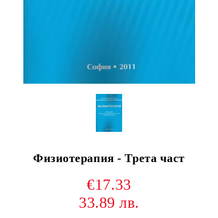
Физиотерапия - Трета част
€17.33
33.89 лв.