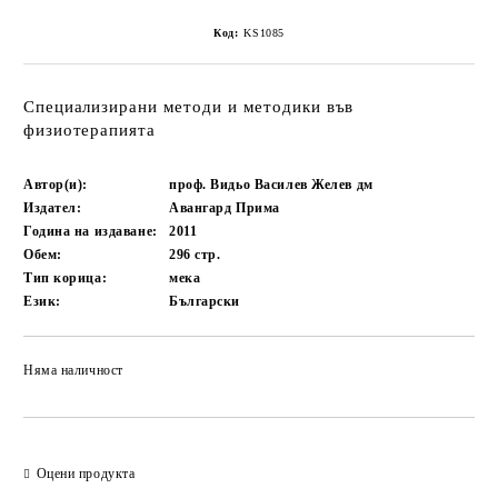
Код:
KS1085
Специализирани методи и методики във
физиотерапията
Автор(и):
проф. Видьо Василев Желев дм
Издател:
Авангард Прима
Година на издаване:
2011
Обем:
296
стр.
Тип корица:
мека
Език:
Български
Няма наличност
Добави в желани
Оцени продукта