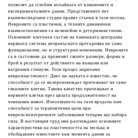
позволят да сглобим мозайката от клиничните и
експерименталните данни. Представените пет
взаимносвързани студии правят стъпки в тази посока.
Невроните са пластични, а техните динамични
взаимоотношения са нелинейни и детерминистични.
Основният клетъчен състав на човешката централна
нервната система непрекъснато претърпява не само
функционални, но и структурни изменения. Невроните
са в състояние да променят своите размери, форма и
брой в резултат от действието на външни или
вътрешни стимули. Този процес наричаме
невропластичност. Днес на науката е известно, че
способност да се възпроизвеждат притежават не само
глиалните клетки. Такова качество притежават и
нервните клетки през цялата продължителност на
човешкия живот. Използването на тази вродена нам
способност за терапевтични цели при
невропсихиатричните заболявания тепърва ще набира
сила. В настоящия труд ние разглеждаме основните
характеристики на пластичността на мозъка и
обобщаваме известните към момента данни за