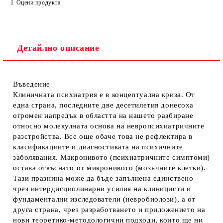
Оцени продукта
Детайлно описание
Въведение
Клиничната психиатрия е в концептуална криза. От
една страна, последните две десетилетия донесоха
огромен напредък в областта на нашето разбиране
относно молекулната основа на невропсихиатричните
разстройства. Все още обаче това не рефлектира в
класификациите и диагностиката на психичните
заболявания. Макронивото (психиатричните симптоми)
остава откъснато от микронивото (мозъчните клетки).
Тази празнина може да бъде запълнена единствено
чрез интердисциплинарни усилия на клиницисти и
фундаментални изследователи (невробиолози), а от
друга страна, чрез разработването и приложението на
нови теоретико-методологични подходи, които ще ни