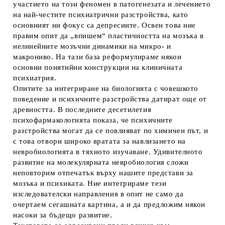
участието на този феномен в патогенезата и лечението
на най-честите психиатрични разстройства, като
основният ни фокус са депресиите. Освен това ние
правим опит да „впишем“ пластичността на мозъка в
нелинейните мозъчни динамики на микро- и
макрониво. На тази база реформулираме някои
основни понятийни конструкции на клиничната
психиатрия.
Опитите за интегриране на биологията с човешкото
поведение и психичните разстройства датират още от
древността. В последните десетилетия
психофармакологията показа, че психичните
разстройства могат да се повлияват по химичен път, и
с това отвори широко вратата за навлизането на
невробиологията в тяхното изучаване. Удивителното
развитие на молекулярната невробиология сложи
неповторим отпечатък върху нашите представи за
мозъка и психиката. Ние интегрираме тези
изследователски направления в опит не само да
очертаем сегашната картина, а и да предложим някои
насоки за бъдещо развитие.