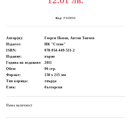
12.01 лв.
Код:
PS00006
Автор(и):
Георги Попов, Антон Тончев
Издател:
ИК "Стено"
ISBN:
978-954-449-531-2
Издание:
първо
Година на издаване:
2011
Обем:
96
стр.
Формат:
150 x 215
мм
Тип корица:
твърда
Език:
български
Няма наличност
Добави в желани