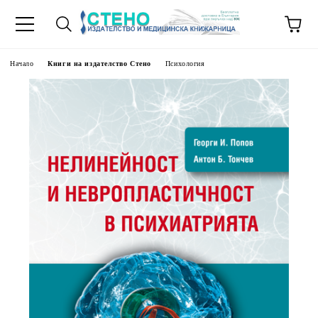
Начало
Книги на издателство Стено
Психология