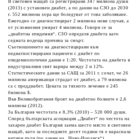
В световен мащаб са регистрирани 347 милиона души
(2013) с установен диабет, а по данни на СЗО до 2030
г. 552 милиона хора ще боледуват от това заболяване.
Ежегодно се диагностицират 2 милиона нови случая, а
от усложнения умират 4 милиона. Говори се за
„диабетна епидемия“. СЗО определя диабета като
седмата водеща причина за смърт.
Съотношението на диагностицирани към
недиагностицирани пациенти с диабет по
епидемиологични данни е 1:20. Честотата на диабета в
индустриалния свят варира между 2 и 12%.
Статистическите данни за САЩ за 2011 г. сочат, че 26
милиона американци страдат от диабет, а 79 милиона
са с преддиабет. Цената за тяхното лечение е 245
билиона $.
Във Великобритания броят на диабетно болните е 2,6
милиона (2012).
За България честотата е 8,3% (2010) – 520 000 души.
Според българската асоциация „Диабет“ по честота на
захарен диабет България заема шесто място в световен
мащаб, като за последните десет години тя е нараснала
четири пъти (по данни на „Ново-Нордиск“).