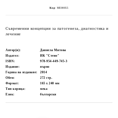
Код:
ME00055
Съвременни концепции за патогенеза, диагностика и
лечение
Автор(и):
Даниела Митова
Издател:
ИК "Стено"
ISBN:
978-954-449-745-3
Издание:
първо
Година на издаване:
2014
Обем:
272
стр.
Формат:
165 х 240
мм
Тип корица:
мека
Език:
български
Добави в желани