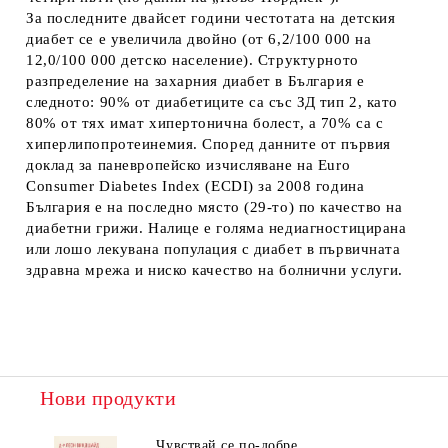
За последните двайсет години честотата на детския
диабет се е увеличила двойно (от 6,2/100 000 на
12,0/100 000 детско население). Структурното
разпределение на захарния диабет в България е
следното: 90% от диабетиците са със ЗД тип 2, като
80% от тях имат хипертонична болест, а 70% са с
хиперлипопротеинемия. Според данните от първия
доклад за паневропейско изчисляване на Euro
Consumer Diabetes Index (ECDI) за 2008 година
България е на последно място (29-то) по качество на
диабетни грижи. Налице е голяма недиагностицирана
или лошо лекувана популация с диабет в първичната
здравна мрежа и ниско качество на болнични услуги.
Нови продукти
Чувствай се по-добре