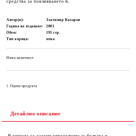
средства за повлияването й.
Автор(и):
Златимир Коларов
Година на издаване:
2003
Обем:
191
стр.
Тип корица:
мека
Няма наличност
Добави в желани
Оцени продукта
Детайлно описание
В книгата са дадени определение за болката и