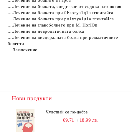
....Лечение на болките в гърба
....Лечение на болката, следствие от съдова патология
....Лечение на болката при йЬготуа1д1а ггюитайса
....Лечение на болката при ро1утуа1д1а гпеитаИса
....Лечение на главоболието при М. НогЮп
....Лечение на невропатичната болка
....Лечение на висцералната болка при ревматичните
болести
....Заключение
Нови продукти
Чувствай се по-добре
€9.71
18.99 лв.