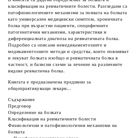
класификация на ревматичните болести. Разгледани са
патофизиологичните механизми за появата на болката
като универсален медицински симптом, хроничната
болка при възрастни пациенти, специфичните
патогенетични механизми, характеристики и
диференциалната диагноза на ревматичната болка.
Подробно са описани немедикаментозните и
медикаментозните методи и средства, които повлияват
и лекуват болката изобщо и ревматичната болка в
частност, и базисни схеми за лечение на различните
видове ревматична болка.
Книгата е предназначена предимно за
общопрактикуващи лекари...
Съдържание
Предговор
Определение на болката
Класификация на ревматичните болести
Физиологични и патофизиологични механизми на
болката