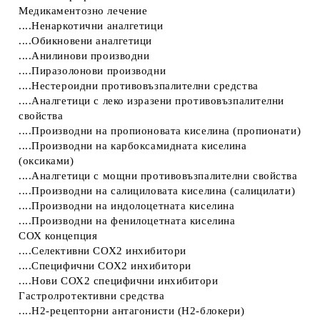
Медикаментозно лечение
....Ненаркотични аналгетици
....Обикновени аналгетици
....Анилинови производни
....Пиразолонови производни
....Нестероидни противовъзпалителни средства
....Аналгетици с леко изразени противовъзпалителни
свойства
....Производни на пропионовата киселина (пропионати)
....Производни на карбоксамидната киселина
(оксиками)
....Аналгетици с мощни противовъзпалителни свойства
....Производни на салициловата киселина (салицилати)
....Производни на индолоцетната киселина
....Производни на фенилоцетната киселина
СОХ концепция
....Селективни СОХ2 инхибитори
....Специфични СОХ2 инхибитори
....Нови СОХ2 специфични инхибитори
Гастролротективни средства
....Н2-рецепторни антагонисти (Н2-блокери)