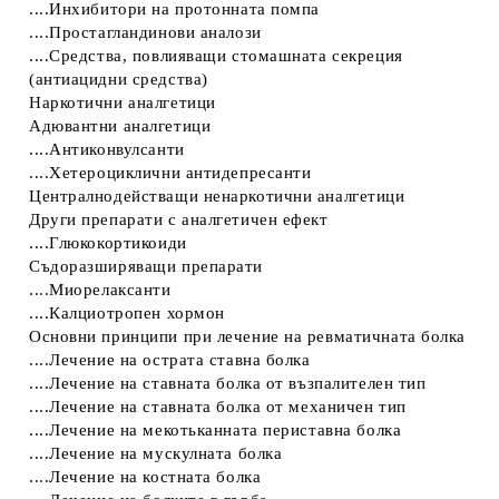
....Инхибитори на протонната помпа
....Простагландинови аналози
....Средства, повлияващи стомашната секреция
(антиацидни средства)
Наркотични аналгетици
Адювантни аналгетици
....Антиконвулсанти
....Хетероциклични антидепресанти
Централнодействащи ненаркотични аналгетици
Други препарати с аналгетичен ефект
....Глюкокортикоиди
Съдоразширяващи препарати
....Миорелаксанти
....Калциотропен хормон
Основни принципи при лечение на ревматичната болка
....Лечение на острата ставна болка
....Лечение на ставната болка от възпалителен тип
....Лечение на ставната болка от механичен тип
....Лечение на мекотьканната периставна болка
....Лечение на мускулната болка
....Лечение на костната болка