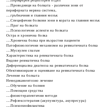
....Периферен рецепторен отдел
....Проводници на болката - различни зони от
периферната нервна система,
....гръбначния и главния мозък
....Специфични болкови зони в кората на главния мозък
....Праг на болката
....Психологични аспекти на болката
Остра и хронична болка
....Хронична болка при възрастни пациенти
Патофизиологични механизми на ревматичната болка
....Мускулен спазъм
Характеристика на ревматичната болка
Видове ревматична болка
Диференциална диагноза на ревматичната болка
Обективизиране и оценяване на ревматичната болка
Лечение на болката
Немедикаментозно лечение
....Обучение на болния
....Помощни средства
....физиотерапевтични методи
....Рефлексотерапия (акупунктура, акупресура)
....Психопрофилактика