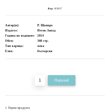
Код:
KS917
Автор(и):
Р. Шапиро
Издател:
Изток-Запад
Година на издаване:
2014
Обем:
360
стр.
Тип корица:
мека
Език:
български
Добави в желани
Оцени продукта