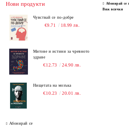
Нови продукти
Абонирай се 
Виж всички
Чувствай се по-добре
€9.71
18.99 лв.
Митове и истини за чревното
здраве
€12.73
24.90 лв.
Нищетата на мозъка
€10.23
20.01 лв.
Абонирай се