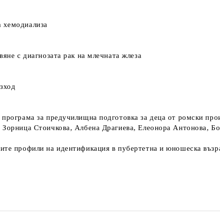
а хемодиализа
вяне с диагнозата рак на млечната жлеза
зход
 програма за предучилищна подготовка за деца от ромски про
 Зорница Стоичкова, Албена Драгиева, Елеонора Антонова, Бо
ките профили на идентификация в пубертетна и юношеска възр