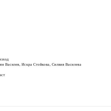
изход
ян Василев, Искра Стойкова, Силвия Василева
аст