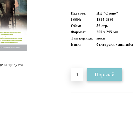
Издател:
ИК "Стено"
ISSN:
1314-0280
Обем:
56
стр.
Формат:
205 x 295
мм
Тип корица:
мека
Език:
български / английс
Добави в желани
цени продукта