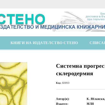
КНИГИ НА ИЗДАТЕЛСТВО СТЕНО
СПИСА
Системна прогре
склеродермия
Код:
KS913
Автор(и):
К. Яблански,
Издател:
МЛН