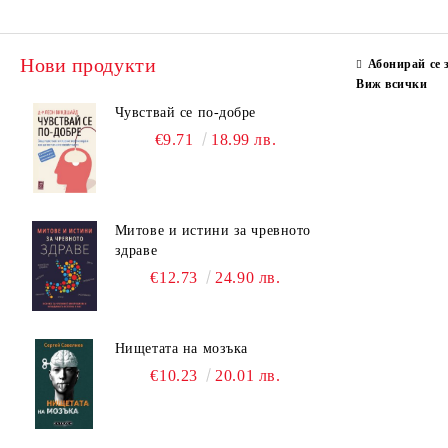
Нови продукти
Абонирай се 
Виж всички
Чувствай се по-добре
€9.71
18.99 лв.
Митове и истини за чревното
здраве
€12.73
24.90 лв.
Нищетата на мозъка
€10.23
20.01 лв.