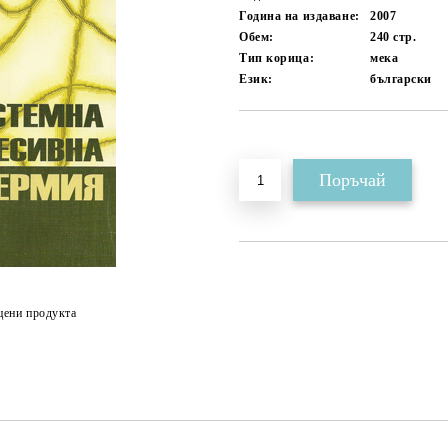
Година на издаване:
2007
Обем:
240
стр.
Тип корица:
мека
Език:
български
Добави в желани
цени продукта