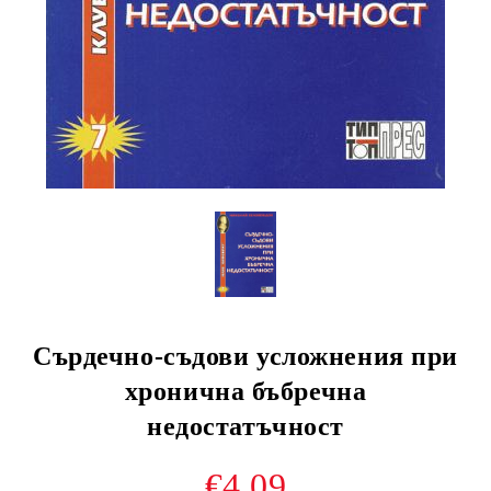
Сърдечно-съдови усложнения при
хронична бъбречна
недостатъчност
€4.09