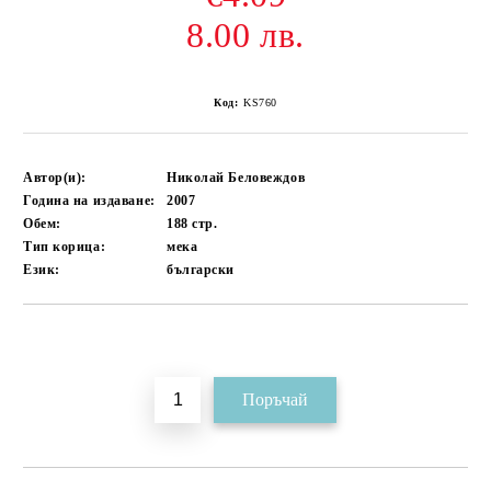
8.00 лв.
Код:
KS760
Автор(и):
Николай Беловеждов
Година на издаване:
2007
Обем:
188
стр.
Тип корица:
мека
Език:
български
Добави в желани