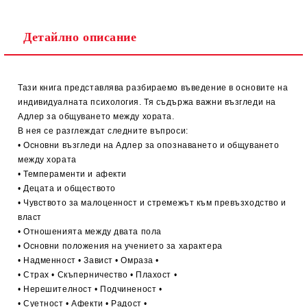
Детайлно описание
Тази книга представлява разбираемо въведение в основите на
индивидуалната психология. Тя съдържа важни възгледи на
Адлер за общуването между хората.
В нея се разглеждат следните въпроси:
• Основни възгледи на Адлер за опознаването и общуването
между хората
• Темпераменти и афекти
• Децата и обществото
• Чувството за малоценност и стремежът към превъзходство и
власт
• Отношенията между двата пола
• Основни положения на учението за характера
• Надменност • Завист • Омраза •
• Страх • Скъперничество • Плахост •
• Нерешителност • Подчиненост •
• Суетност • Афекти • Радост •