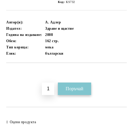
Код:
KS732
Автор(и):
А. Адлер
Издател:
Здраве и щастие
Година на издаване:
2008
Обем:
162
стр.
Тип корица:
мека
Език:
български
Добави в желани
Оцени продукта