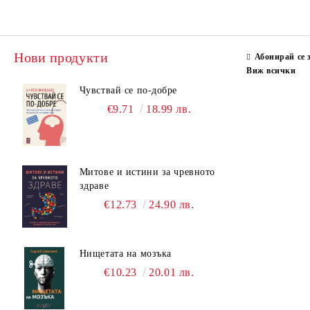
Нови продукти
Абонирай се 
Виж всички
Чувствай се по-добре
€9.71
18.99 лв.
Митове и истини за чревното
здраве
€12.73
24.90 лв.
Нищетата на мозъка
€10.23
20.01 лв.