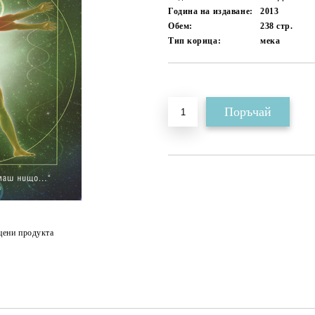
Година на издаване:
2013
Обем:
238
стр.
Тип корица:
мека
Добави в желани
цени продукта