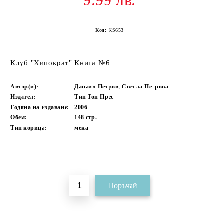
9.99 лв.
Код:
KS653
Клуб "Хипократ" Книга №6
Автор(и):
Данаил Петров, Светла Петрова
Издател:
Тип Топ Прес
Година на издаване:
2006
Обем:
148
стр.
Тип корица:
мека
Добави в желани