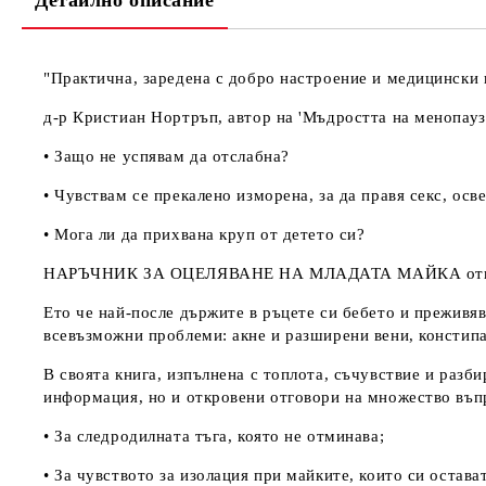
Детайлно описание
"Практична, заредена с добро настроение и медицински и
д-р Кристиан Нортръп, автор на 'Мъдростта на менопауз
• Защо не успявам да отслабна?
• Чувствам се прекалено изморена, за да правя секс, осв
• Мога ли да прихвана круп от детето си?
НАРЪЧНИК ЗА ОЦЕЛЯВАНЕ НА МЛАДАТА МАЙКА отговар
Ето че най-после държите в ръцете си бебето и преживяв
всевъзможни проблеми: акне и разширени вени, констипа
В своята книга, изпълнена с топлота, съчувствие и разб
информация, но и откровени отговори на множество въпр
• За следродилната тъга, която не отминава;
• За чувството за изолация при майките, които си остава