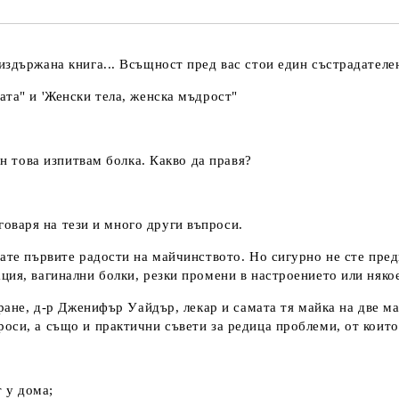
здържана книга... Всъщност пред вас стои един състрадателен
ата" и 'Женски тела, женска мъдрост"
ен това изпитвам болка. Какво да правя?
я на тези и много други въпроси.
ате първите радости на майчинството. Но сигурно не сте предп
ция, вагинални болки, резки промени в настроението или няко
иране, д-р Дженифър Уайдър, лекар и самата тя майка на две м
оси, а също и практични съвети за редица проблеми, от които
т у дома;