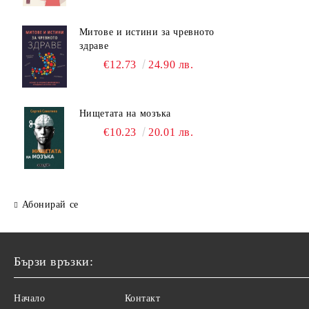
Митове и истини за чревното
здраве
€12.73
24.90 лв.
Нищетата на мозъка
€10.23
20.01 лв.
Абонирай се
Бързи връзки:
Начало
Контакт