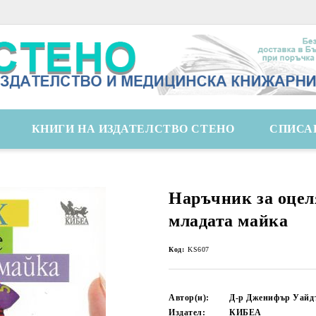
КНИГИ НА ИЗДАТЕЛСТВО СТЕНО
СПИСА
Наръчник за оцел
младата майка
Код:
KS607
Автор(и):
Д-р Дженифър Уайд
Издател:
КИБЕА