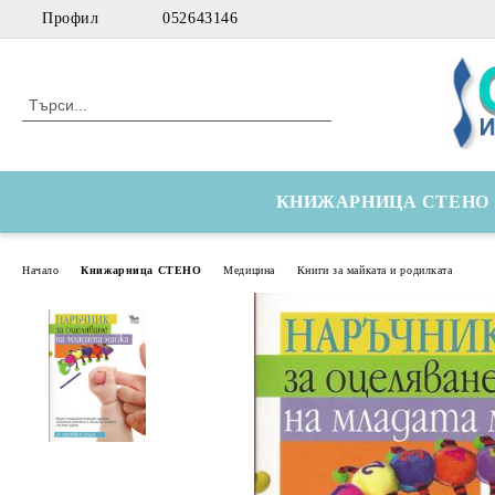
Профил
052643146
КНИЖАРНИЦА СТЕНО
Начало
Книжарница СТЕНО
Медицина
Книги за майката и родилката