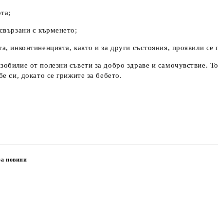
ота;
 свързани с кърменето;
та, инконтиненцията, както и за други състояния, проявили се
зобилие от полезни съвети за добро здраве и самочувствие. То
бе си, докато се грижите за бебето.
за новини