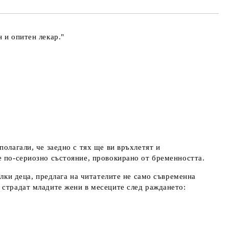
 и опитен лекар."
олагали, че заедно с тях ще ви връхлетят и
е по-сериозно състояние, провокирано от бременността.
алки деца, предлага на читателите не само съвременна
 страдат младите жени в месеците след раждането: