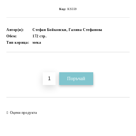
Код:
KS559
Автор(и):
Стефан Бойковски, Галина Стефанова
Обем:
172
стр.
Тип корица:
мека
Добави в желани
Оцени продукта