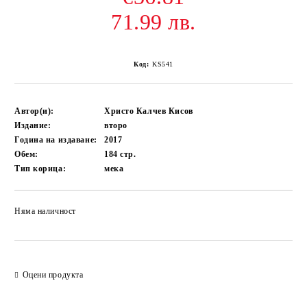
71.99 лв.
Код:
KS541
Автор(и):
Христо Калчев Кисов
Издание:
второ
Година на издаване:
2017
Обем:
184
стр.
Тип корица:
мека
Няма наличност
Добави в желани
Оцени продукта