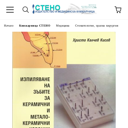
Начало
Книжарница СТЕНО
Медицина
Стоматология, орална хирургия