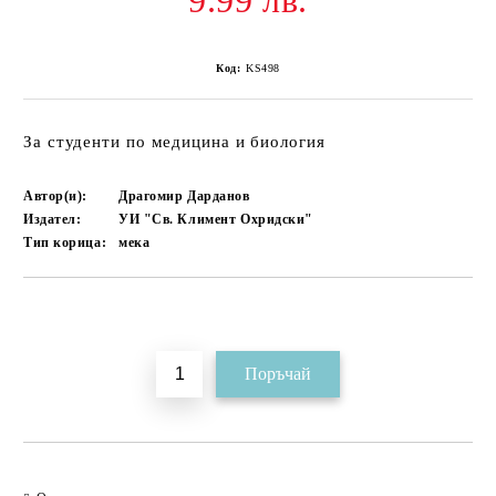
9.99 лв.
Код:
KS498
За студенти по медицина и биология
Автор(и):
Драгомир Дарданов
Издател:
УИ "Св. Климент Охридски"
Тип корица:
мека
Добави в желани