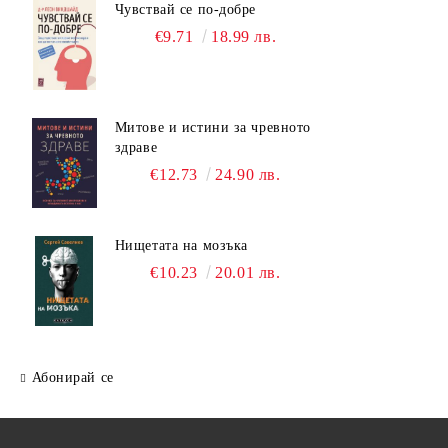
Чувствай се по-добре
€9.71
18.99 лв.
Митове и истини за чревното
здраве
€12.73
24.90 лв.
Нищетата на мозъка
€10.23
20.01 лв.
Абонирай се