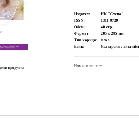
Издател:
ИК "Стено"
ISSN:
1311-9729
Обем:
40
стр.
Формат:
205 x 295
мм
Тип корица:
мека
Език:
български / английс
Няма наличност
цени продукта