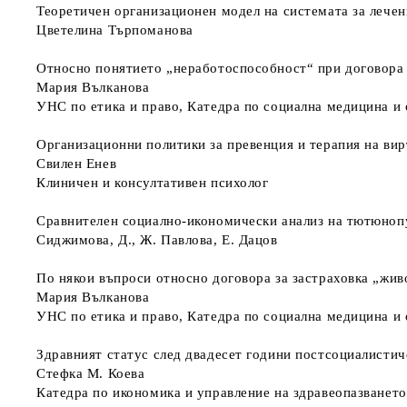
Теоретичен организационен модел на системата за лече
Цветелина Търпоманова
Относно понятието „неработоспособност“ при договора 
Мария Вълканова
УНС по етика и право, Катедра по социална медицина и 
Организационни политики за превенция и терапия на ви
Свилен Енев
Клиничен и консултативен психолог
Сравнителен социално-икономически анализ на тютюноп
Сиджимова, Д., Ж. Павлова, Е. Дацов
По някои въпроси относно договора за застраховка „жив
Мария Вълканова
УНС по етика и право, Катедра по социална медицина и 
Здравният статус след двадесет години постсоциалистич
Стефка М. Коева
Катедра по икономика и управление на здравеопазванет