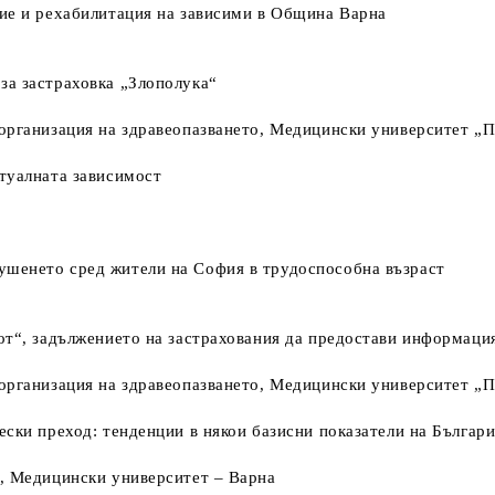
ние и рехабилитация на зависими в Община Варна
за застраховка „Злополука“
организация на здравеопазването, Медицински университет „П
ртуалната зависимост
ушенето сред жители на София в трудоспособна възраст
от“, задължението на застрахования да предостави информация 
организация на здравеопазването, Медицински университет „П
ески преход: тенденции в някои базисни показатели на Българ
о, Медицински университет – Варна