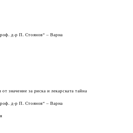
роф. д-р П. Стоянов“ – Варна
от значение за риска и лекарската тайна
роф. д-р П. Стоянов“ – Варна
ия