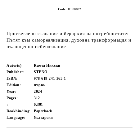
Code:
HL00082
Просветлено съзнание и йерархия на потребностите:
Пътят към самореализация, духовна трансформация и
пълноценно себепознание
Autor(s):
Камеа Никсън
Publisher:
STENO
ISBN:
978-619-241-365-1
Edition:
първо
Year:
2024
Pages:
312
:
0.391
Bookbinding:
Paperback
Language:
български
Add to wishlist