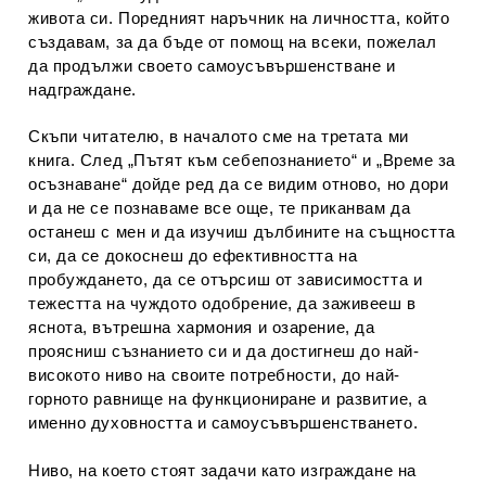
живота си. Поредният наръчник на личността, който
създавам, за да бъде от помощ на всеки, пожелал
да продължи своето самоусъвършенстване и
надграждане.
Скъпи читателю, в началото сме на третата ми
книга. След „Пътят към себепознанието“ и „Време за
осъзнаване“ дойде ред да се видим отново, но дори
и да не се познаваме все още, те приканвам да
останеш с мен и да изучиш дълбините на същността
си, да се докоснеш до ефективността на
пробуждането, да се отърсиш от зависимостта и
тежестта на чуждото одобрение, да заживееш в
яснота, вътрешна хармония и озарение, да
проясниш съзнанието си и да достигнеш до най-
високото ниво на своите потребности, до най-
горното равнище на функциониране и развитие, а
именно духовността и самоусъвършенстването.
Ниво, на което стоят задачи като изграждане на