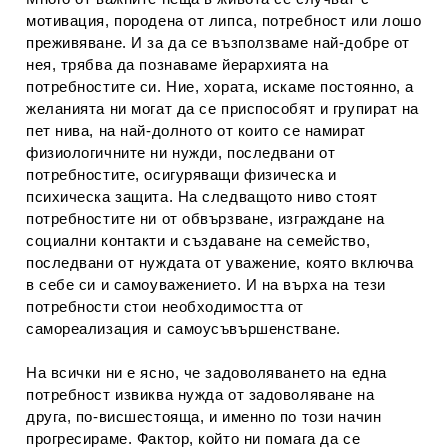
мотивация, породена от липса, потребност или лошо
преживяване. И за да се възползваме най-добре от
нея, трябва да познаваме йерархията на
потребностите си. Ние, хората, искаме постоянно, а
желанията ни могат да се приспособят и групират на
пет нива, на най-долното от които се намират
физиологичните ни нужди, последвани от
потребностите, осигуряващи физическа и
психическа защита. На следващото ниво стоят
потребностите ни от обвързване, изграждане на
социални контакти и създаване на семейство,
последвани от нуждата от уважение, която включва
в себе си и самоуважението. И на върха на тези
потребности стои необходимостта от
самореализация и самоусъвършенстване.
На всички ни е ясно, че задоволяването на една
потребност извиква нужда от задоволяване на
друга, по-висшестояща, и именно по този начин
прогресираме. Фактор, който ни помага да се