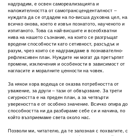
надградим, е освен самореализацията и
наложителността от самотрансценденталност –
нуждата да се отдадем на по-висша духовна цел, на
всичко онова, което е извън познатото, наученото и
изпитаното. Това са най-висшите и всеобхватни
нива на нашето съзнание, на които се разгръщат
вродени способности като сетивност, разсъдък и
разум, чрез които се надграждаме в познавателно-
рефлексивен план. Нуждите ни могат да претърпят
промени, изключения и особености в зависимост от
нагласите и моралните ценности на човек.
За някои хора водеща се оказва потребността от
уважение, за други – тази от обвързване. За трети
сигурността е на преден план, а за четвърти
увереността е от особено значение. Всичко опира до
способността ни да разбираме себе си и начина, по
който възприемаме света около нас.
Позволи ми, читателю, да те запозная с похватите, с