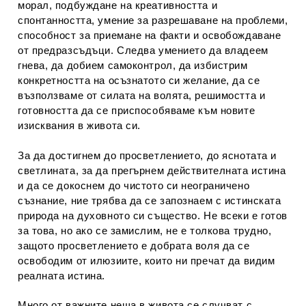
морал, подбуждане на креативността и
спонтанността, умение за разрешаване на проблеми,
способност за приемане на факти и освобождаване
от предразсъдъци. Следва умението да владеем
гнева, да добием самоконтрол, да избистрим
конкретността на осъзнатото си желание, да се
възползваме от силата на волята, решимостта и
готовността да се приспособяваме към новите
изисквания в живота си.
За да достигнем до просветлението, до яснотата и
светлината, за да прегърнем действителната истина
и да се докоснем до чистото си неограничено
съзнание, ние трябва да се запознаем с истинската
природа на духовното си същество. Не всеки е готов
за това, но ако се замислим, не е толкова трудно,
защото просветлението е добрата воля да се
освободим от илюзиите, които ни пречат да видим
реалната истина.
Много от важните неща в живота се случват с