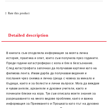
Rate this product
Detailed description
В книгата съм споделила информация за моята лична
история, практика и опит, които съм получила през годините.
Преди години катастрофирах с кола и бях в безсъзнание.
След катастрофата започнах да получавам картини като на
филмова лента. Имам дарба да получавам видения и
послания чрез снимка и лична среща с човека за минало и
бъдеще, както и за болести и лични въпроси. Мога да виждам
и чувам ангели, архангели и духовни учители, както и
починали близки на хора. Тук съм описала моите знания за
разрешаването на много видове проблеми, както и важна
информация за Приемането и Прошката като път на духовно