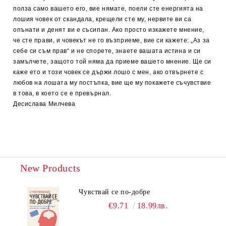
полза само вашето его, вие нямате, поели сте енергията на
лошия човек от скандала, крещели сте му, нервите ви са
опънати и денят ви е съсипан. Ако просто изкажете мнение,
че сте прави, и човекът не го възприеме, вие си кажете: „Аз за
себе си съм прав“ и не спорете, знаете вашата истина и си
замълчете, защото той няма да приеме вашето мнение. Ще си
каже ето и този човек се държи лошо с мен, ако отвърнете с
любов на лошата му постъпка, вие ще му покажете съчувствие
в това, в което се е превърнал.
Десислава Милчева
New Products
Чувствай се по-добре
€9.71
18.99лв.