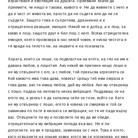
израстване и еволюция на душата. Приемане значи да
приемете, че нещо е такова, каквото е. Не да живеете с него и
да е част от живота ви, просто да не съдите или да не се
сърдите. Защото това е съпрoтива, дразнение и е
отрицателна реакция, емоция. Някой не е добър, а е лош, за
какво е лош, защото друг е бил лош с него. Всяка отрицателна
емоция, която провокира в нас някой човек, е ниска честота и
тя вреди на тялото ни, на нервите и на психиката.
Хората, които са лоши, са подвластни на егото, на тях не им е
давана любов, а лошотия. Ако някой ви причини нещо лошо и
не му отвърнете с его, а с любов, той прекъсва агресията си.
Кой каквото има това дава, човекът срещу теб има омраза и
това дава, ако ти имаш любов, дай му любов. Ако му отвърнеш
с лошо, падаш на неговата ниска вибрация. Поддаваш се на
егото му, а урокът е да запазиш себе си този, който си. Като
не му отвърнеш с лошо, егото в човека се смирява и той си
заминава по пътя в ниската си вибрация, но тя не пада върху
вас. Отвърнете ли му и позволите ли му да ви обиди,
отрицателната му вибрация попада във вас. Не я ли
допуснете, не ви я предава, заминава си с нея. Това е егото,
като отвърнете на лошия човек, егото ви се успокоява, но има