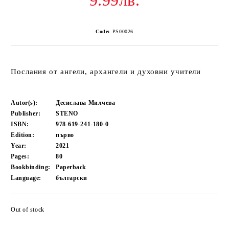
9.99лв.
Code:
PS00026
Послания от ангели, архангели и духовни учители
Autor(s):
Десислава Милчева
Publisher:
STENO
ISBN:
978-619-241-180-0
Edition:
първо
Year:
2021
Pages:
80
Bookbinding:
Paperback
Language:
български
Out of stock
Add to wishlist