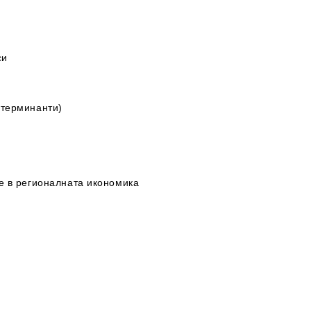
си
етерминанти)
не в регионалната икономика