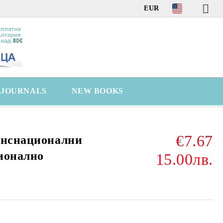
EUR
C JOURNALS
NEW BOOKS
€7.67
анснационални
ионално
15.00лв.