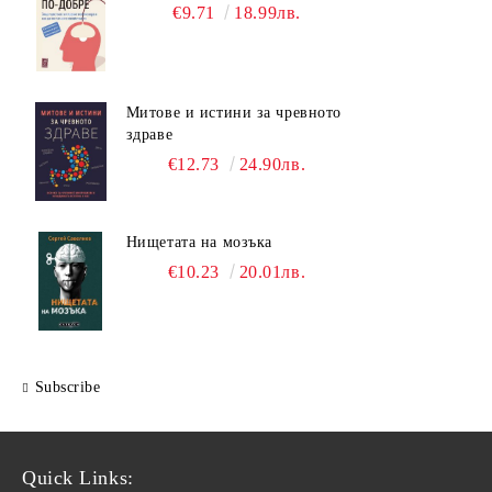
€9.71
18.99лв.
Митове и истини за чревното
здраве
€12.73
24.90лв.
Нищетата на мозъка
€10.23
20.01лв.
Subscribe
Quick Links: