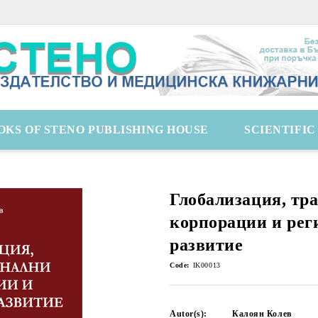
OKS OF STENO PUBLISHING HOUSE
SCIENTIFI
Глобализация, тр
корпорации и рег
развитие
Code:
IK00013
Autor(s):
Калоян Колев