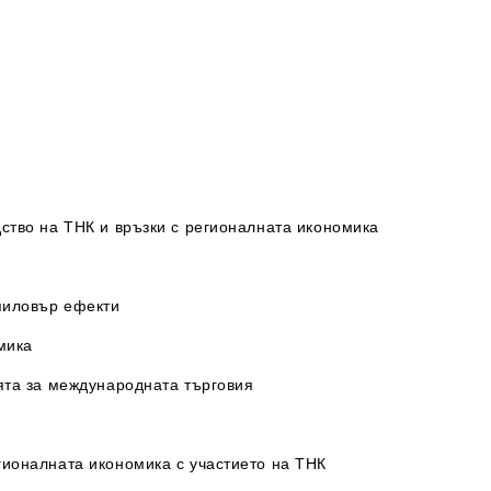
ство на ТНК и връзки с регионалната икономика
спиловър ефекти
мика
ията за международната търговия
а
гионалната икономика с участието на ТНК