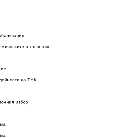
лобализация
номическите отношения
тие
 дейности на ТНК
ионния избор
ика
ика