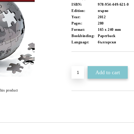
ISBN:
978-954-449-621-0
Edition:
първо
Year:
2012
Pages:
280
Format:
165 x 240
mm
Bookbinding:
Paperback
Language:
български
Add to wishlist
this product