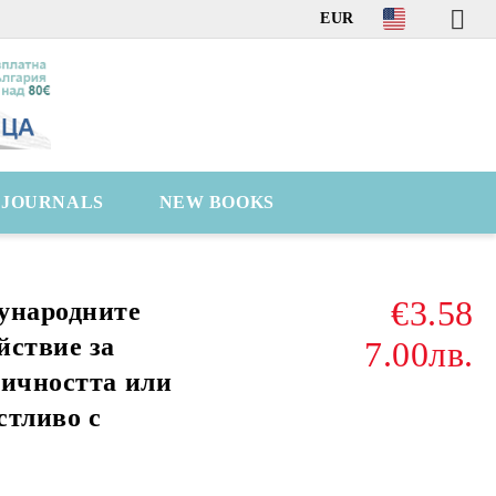
EUR
C JOURNALS
NEW BOOKS
€3.58
ународните
йствие за
7.00лв.
тичността или
стливо с