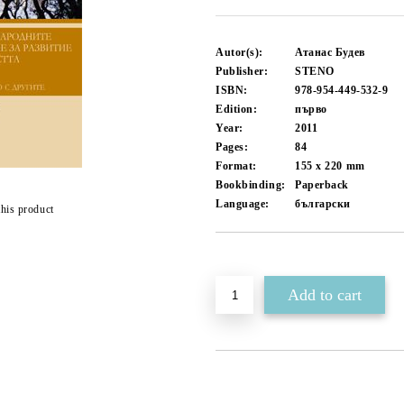
Autor(s):
Атанас Будев
Publisher:
STENO
ISBN:
978-954-449-532-9
Edition:
първо
Year:
2011
Pages:
84
Format:
155 x 220
mm
Bookbinding:
Paperback
Language:
български
this product
Add to wishlist