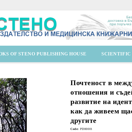
OKS OF STENO PUBLISHING HOUSE
SCIENTIFI
Почтеност в межд
отношения и съде
развитие на иден
как да живеем ща
другите
Code:
PD00001