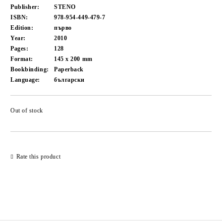
Publisher:
STENO
ISBN:
978-954-449-479-7
Edition:
първо
Year:
2010
Pages:
128
Format:
145 x 200
mm
Bookbinding:
Paperback
Language:
български
Out of stock
Add to wishlist
Rate this product