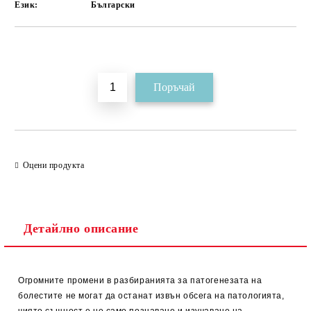
Език:
Български
Добави в желани
Оцени продукта
Детайлно описание
Огромните промени в разбиранията за патогенезата на
болестите не могат да останат извън обсега на патологията,