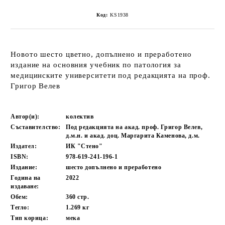
Код:
KS1938
Новото шесто цветно, допълнено и преработено
издание на основния учебник по патология за
медицинските университети под редакцията на проф.
Григор Велев
Автор(и):
колектив
Съставителство:
Под редакцията на акад. проф. Григор Велев,
д.м.н. и акад. доц. Маргарита Каменова, д.м.
Издател:
ИК "Стено"
ISBN:
978-619-241-196-1
Издание:
шесто допълнено и преработено
Година на
2022
издаване:
Обем:
360
стр.
Тегло:
1.269
кг
Тип корица:
мека