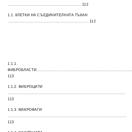
...................................................................... 112
1.1. КЛЕТКИ НА СЪЕДИНИТЕЛНАТА ТЪКАН
............................................................................. 112
1.1.1.
ФИБРОБЛАСТИ.............................................................................................
113
1.1.2. ФИБРОЦИТИ
................................................................................................................
113
1.1.3. МАКРОФАГИ
.................................................................................................................
113