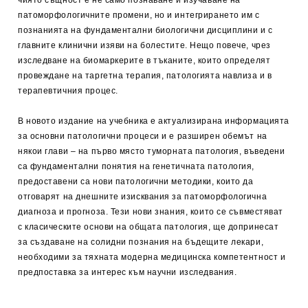
чиято същност е не само познаване и изучаване на
патоморфологичните промени, но и интегрирането им с
познанията на фундаментални биологични дисциплини и с
главните клинични изяви на болестите. Нещо повече, чрез
изследване на биомаркерите в тъканите, които определят
провеждане на таргетна терапия, патологията навлиза и в
терапевтичния процес.
В новото издание на учебника е актуализирана информацията
за основни патологични процеси и е разширен обемът на
някои глави – на първо място туморната патология, въведени
са фундаментални понятия на генетичната патология,
предоставени са нови патологични методики, които да
отговарят на днешните изисквания за патоморфологична
диагноза и прогноза. Тези нови знания, които се съвместяват
с класическите основи на общата патология, ще допринесат
за създаване на солидни познания на бъдещите лекари,
необходими за тяхната модерна медицинска компетентност и
предпоставка за интерес към научни изследвания.