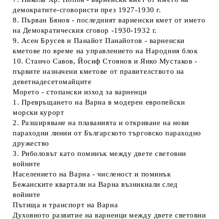
демократите-сговористи през 1927-1930 г.
8. Първан Бянов - последният варненски кмет от името
на Демократическия сговор -1930-1932 г.
9. Асен Брусев и Панайот Панайотов - варненски
кметове по време на управлението на Народния блок
10. Станчо Савов, Йосиф Стоянов и Янко Мустаков -
първите назначени кметове от правителството на
деветнадесетомайците
Морето - стопански изход за варненци
1. Превръщането на Варна в модерен европейски
морски курорт
2. Разширяване на плаванията и откриване на нови
параходни линии от Българското търговско параходно
дружество
3. Риболовът като поминък между двете световни
войните
Населението на Варна - численост и поминък
Бежанските квартали на Варна възникнали след
войните
Пътища и транспорт на Варна
Духовното развитие на варненци между двете световни