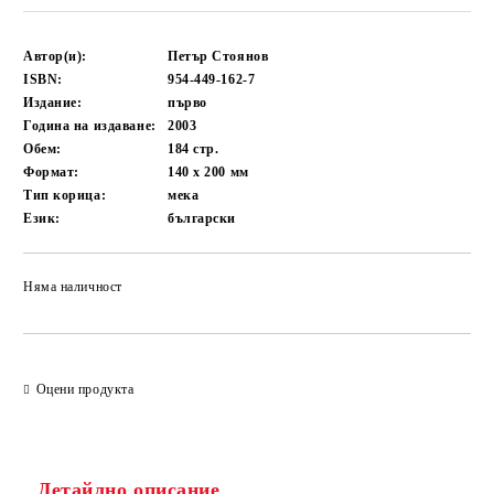
Автор(и):
Петър Стоянов
ISBN:
954-449-162-7
Издание:
първо
Година на издаване:
2003
Обем:
184
стр.
Формат:
140 x 200
мм
Тип корица:
мека
Език:
български
Няма наличност
Добави в желани
Оцени продукта
Детайлно описание