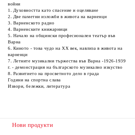
войни
1. Духовността като спасение и оцеляване
2. Две паметни изложби в живота на варненци
3. Варненското радио
4. Варненските книжарници
5. Начало на общински професионален театър във
Варна
6. Киното - това чудо на XX век, навлиза в живота на
варненци
7. Летните музикални тържества във Варна -1926-1939
г. - демонстрация на българското музикално изкуство
8. Развитието на просветното дело в града
Години на спортна слава
Извори, бележки, литература
Нови продукти