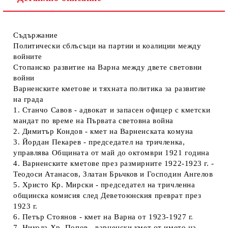
Съдържание
Политически сблъсъци на партии и коалиции между
войните
Стопанско развитие на Варна между двете световни
войни
Варненските кметове и тяхната политика за развитие
на града
1. Станчо Савов - адвокат и запасен офицер с кметски
мандат по време на Първата световна война
2. Димитър Кондов - кмет на Варненската комуна
3. Йордан Пекарев - председател на тричленка,
управлява Общината от май до октомври 1921 година
4. Варненските кметове през размирните 1922-1923 г. -
Теодоси Атанасов, Златан Брьчков и Господин Ангелов
5. Христо Кр. Мирски - председател на тричленна
общинска комисия след Деветоюнския преврат през
1923 г.
6. Петър Стоянов - кмет на Варна от 1923-1927 г.
7. Никола Хр. Попов - варненски кмет от името на