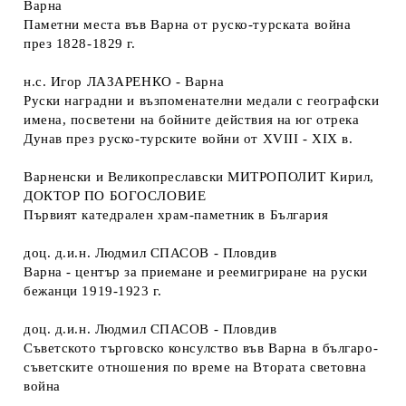
Варна
Паметни места във Варна от руско-турската война
през 1828-1829 г.
н.с. Игор ЛАЗАРЕНКО - Варна
Руски наградни и възпоменателни медали с географски
имена, посветени на бойните действия на юг отрека
Дунав през руско-турските войни от XVIII - XIX в.
Варненски и Великопреславски МИТРОПОЛИТ Кирил,
ДОКТОР ПО БОГОСЛОВИЕ
Първият катедрален храм-паметник в България
доц. д.и.н. Людмил СПАСОВ - Пловдив
Варна - център за приемане и реемигриране на руски
бежанци 1919-1923 г.
доц. д.и.н. Людмил СПАСОВ - Пловдив
Съветското търговско консулство във Варна в българо-
съветските отношения по време на Втората световна
война