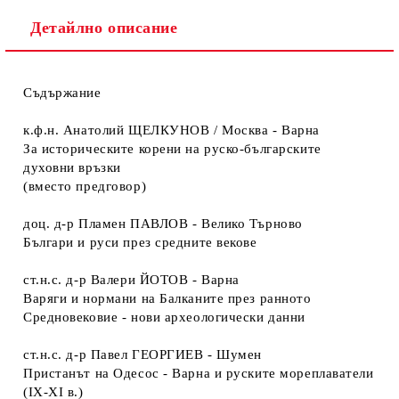
Детайлно описание
Съдържание
к.ф.н. Анатолий ЩЕЛКУНОВ / Москва - Варна
За историческите корени на руско-българските
духовни връзки
(вместо предговор)
доц. д-р Пламен ПАВЛОВ - Велико Търново
Българи и руси през средните векове
ст.н.с. д-р Валери ЙОТОВ - Варна
Варяги и нормани на Балканите през ранното
Средновековие - нови археологически данни
ст.н.с. д-р Павел ГЕОРГИЕВ - Шумен
Пристанът на Одесос - Варна и руските мореплаватели
(IХ-ХI в.)