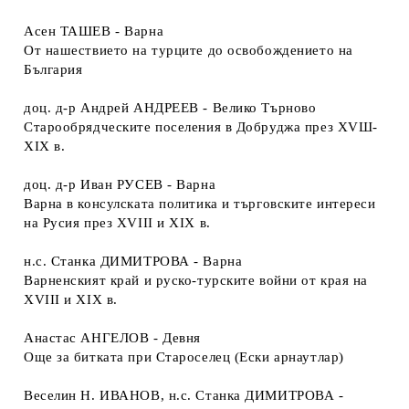
Асен ТАШЕВ - Варна
От нашествието на турците до освобождението на
България
доц. д-р Андрей АНДРЕЕВ - Велико Търново
Старообрядческите поселения в Добруджа през ХVШ-
ХIХ в.
доц. д-р Иван РУСЕВ - Варна
Варна в консулската политика и търговските интереси
на Русия през XVIII и XIX в.
н.с. Станка ДИМИТРОВА - Варна
Варненският край и руско-турските войни от края на
XVIII и XIX в.
Анастас АНГЕЛОВ - Девня
Още за битката при Староселец (Ески арнаутлар)
Веселин Н. ИВАНОВ, н.с. Станка ДИМИТРОВА -