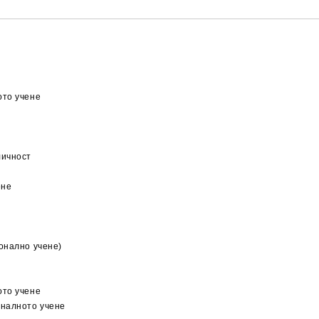
ото учене
личност
ене
онално учене)
ото учене
оналното учене