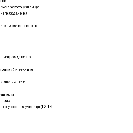
чене
 българското училище
 изграждане на
юч към качественото
за изграждане на
години) и техните
нално учене с
родители
модела
ото учене на ученици(12-14