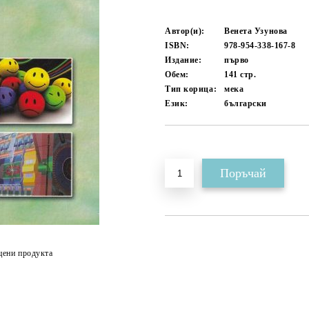
Автор(и):
Венета Узунова
ISBN:
978-954-338-167-8
Издание:
първо
Обем:
141
стр.
Тип корица:
мека
Език:
български
Добави в желани
цени продукта