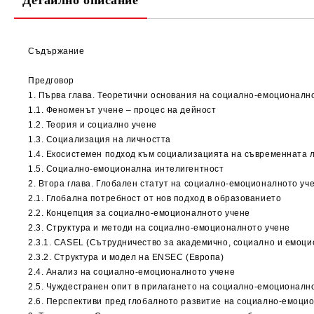
Детайлно описание
Съдържание
Предговор
1. Първа глава. Теоретични основания на социално-емоционалн
1.1. Феноменът учене – процес на дейност
1.2. Теория и социално учене
1.3. Социализация на личността
1.4. Екосистемен подход към социализацията на съвременната 
1.5. Социално-емоционална интелигентност
2. Втора глава. Глобален статут на социално-емоционалното уч
2.1. Глобална потребност от нов подход в образованието
2.2. Концепция за социално-емоционалното учене
2.3. Структура и методи на социално-емоционалното учене
2.3.1. CASEL (Сътрудничество за академично, социално и емоци
2.3.2. Структура и модел на ENSEC (Европа)
2.4. Анализ на социално-емоционалното учене
2.5. Чуждестранен опит в прилагането на социално-емоционалн
2.6. Перспективи пред глобалното развитие на социално-емоци