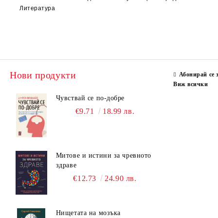
Литература
Нови продукти
Абонирай се 
Виж всички
Чувствай се по-добре
€9.71
18.99 лв.
Митове и истини за чревното
здраве
€12.73
24.90 лв.
Нищетата на мозъка