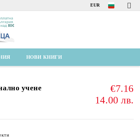
EUR
НИЯ
НОВИ КНИГИ
€7.16
нално учене
14.00 лв.
екти