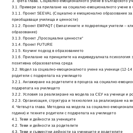
3. Трета глава. Социално-емоционалното учене в българското у
3.1. Примери за прилагане на социално-емоционалното учене в
3.1.1. Проект SEEVAL (Социално и емоционално образование за
приобщаващи училища и ценности)
3.1.2. Проект EMPAQT ( Емпатичните и подкрепящи учители – кл
образование)
3.1.3. Проект „Просоциални ценности“
3.1.4. Проект FUTURE
3.1.5. Коучинг подход в образованието
3.1.6. Прилагане на принципите на индивидуалната психология 
позитивна образователна среда
3.2. Модел за социално-емоционалното учене на ученици (12-14 
родители с подкрепата на училището
3.2.1. Ангажиране на родителите в процеса на социално-емоцио
подкрепата на училището
3.2.2. Условия за реализиране на модела за СЕУ на ученици и 
3.2.3. Организация, структура и технология за реализиране на 
4. Четвърта глава. Методика на модела за социално-емоционалн
години) и техните родители с подкрепата на училището
4.1. Теми и дейности за учениците
4.2. Теми и дейности за родителите
4.3. Теми и съвместни дейности за учениците и родителите