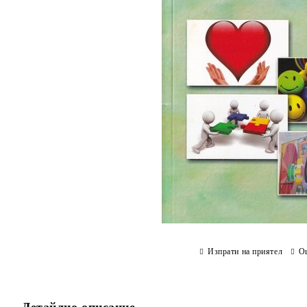
Изпрати на приятел
О