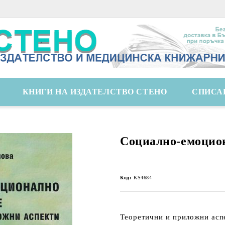
КНИГИ НА ИЗДАТЕЛСТВО СТЕНО
СПИСА
Социално-емоцио
Код:
KS4684
Теоретични и приложни асп