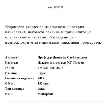
Код:
KS2351
Изданието разглежда диагнозата на острия
панкреатит, неговото лечение и принципите на
оперативното лечение. Разгледани са и
възможностите за минимални инвазивни процедури.
Автор(и):
Проф. д-р Димитър Стойков, дмн
Издател:
Издателски център МУ-Плевен
ISBN:
978-954-756-207-3
Издание:
първо
Година на издаване:
2017
Обем:
157
стр.
Тип корица:
мека
Език:
български
Добави в желани