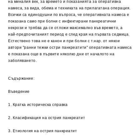
на миналия век, за времето и показанията за оперативна
намеса, за вида, обема и техниката на прилагатана операция.
Всички са единодушни по въпроса, че оперативната намеса е
показана само при болни с инфектирани панкреатични
некрози и трябва да се отложи максимално във времето, а
най-предпочитаният период е след края на първата седмица.
Естествено това не е канон и при болни с т.нар. от някои
автори "ранни тежки остри панкреатити" оперативната намеса
е показана още в първите няколко дни от началото на
заболяването.
Съдържание:
Въведение
1. Кратка историческа справка
2. Класификация на острия панкреатит
3. Етиология на острия панкреатит