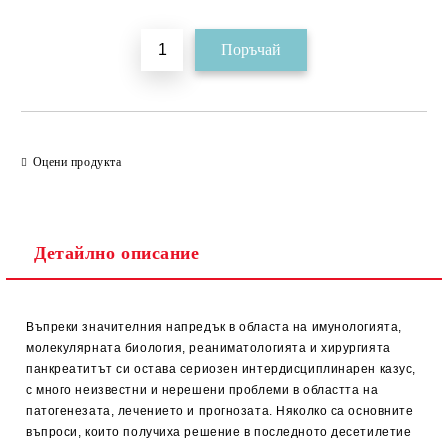
Оцени продукта
Детайлно описание
Въпреки значителния напредък в областа на имунологията,
молекулярната биология, реаниматологията и хирургията
панкреатитът си остава сериозен интердисциплинарен казус,
с много неизвестни и нерешени проблеми в областта на
патогенезата, лечението и прогнозата. Няколко са основните
въпроси, които получиха решение в последното десетилетие