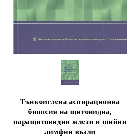
Тънкоиглена аспирационна
биопсия на щитовидна,
паращитовидни жлези и шийни
лимфни възли