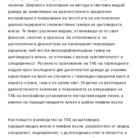
лечение. Широкото използване на метода в световен мащаб
доведе до намаляване на диагностичните хирургични
интервенции и повишаване на честотата на хистологично
диагностицираните злокачествени тумори на щитовидната
жлеза. Те биват различни видове, отличаващи се по своя
фенотип, генотип и прогноза. За отбелязване е, че
цитологичната диагностика на папиларния тиреориден
карцином, най-честия високодиференциран тумор на
щитовидната жлеза, се отличава с висока чувствителност и
специфичност. Рутинното приложение на ТАБ на тиреоидните
нодули през последните две десетилетия доведе до значимо
нарастване на броя на случаите с тиреоиден карцином както в
нашата страна, така и по целия свят. Отделно са разгледани
диагностичното значение и показанията за извършване на
ТАБ на ехографски установените екстратиреоидни лезии, а
именно на паращитовидните жлези и шийни лимфни възли.
Настоящото ръководство за ТАБ на щитовидна,
паращитовидна жлези и лимфни възли, разработено от водещ
специалист, ендокринолог, с дългогодишен опит в областта, е