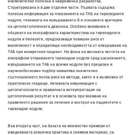
изключително полезна и навременна разработка.
Структурирана е в две отделни части. Първата съдържа
полезна информация за показанията на ТАБ на тиреоидните
нодули, техниката на извършването й и основните критерии
на цитопатологичната диагноза. Особено внимание е
обърнато на ехографската характеристика на тиреоидните
нодули и белезите, предсказващи повишен риск от
малигненост и определящи необходимостта от извършване на
ТАБ при конкретния пациент. На фона на високата честота на
ехографски откриваните тиреоидни нодули сред населението,
извършването на ТАБ на всички нодули без прецизен и
научнообоснован подбор намалява значително
съотношението полза-риск на метода, както и е възможно от
практическо гледище. Активната комуникация с
цитопатолозите и правилната интерпретация на
цитологичния резултат е в основата при вземане на
правилното решение за лечение и контрол на пациентите с
тиреоидни нодули.
Във втората част, на базата на множество примери от
ежедневната клинична практика и снимков материал, са