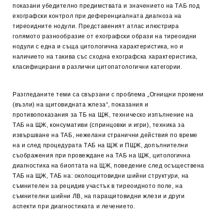
показани убедително предимствата и значението на ТАБ под
ехографски контрол при деференциалната диагноза на
тиреоидните нодули. Представеният атлас илюстрира
голямото разнообразие от ехографски образи на тиреоидни
нодули с една и съща цитологична характеристика, но и
наличието на такива със сходна ехографска характеристика,
класифицирани в различни цитопатологични категории.
Разгледаните теми са свързани с проблема „Огнищни промени
(възли) на щитовидната жлеза“, показания и
противопоказания за ТБ на ЩЖ, техническо изпълнение на
ТАБ на ЩЖ, консумативи (спринцовки и игри), техника за
извършване на ТАБ, нежелани странични действия по време
на и след процедурата ТАБ на ЩЖ и ПЩЖ, допълнителни
съображения при провеждане на ТАБ на ЩЖ, цитологична
диагностика на биоптата на ЩЖ, поведение след осъществена
ТАБ на ЩЖ, ТАБ на: околощитовидни шийни структури, на
съмнителен за рецидив участък в тиреоидното поле, на
съмнителни шийни ЛВ, на паращитовидни жлези и други
аспекти при диагностиката и лечението.