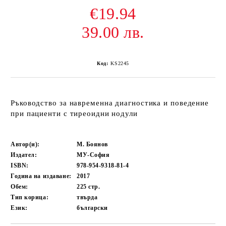
€19.94
39.00 лв.
Код:
KS2245
Ръководство за навременна диагностика и поведение
при пациенти с тиреоидни нодули
Автор(и):
М. Боянов
Издател:
МУ-София
ISBN:
978-954-9318-81-4
Година на издаване:
2017
Обем:
225
стр.
Тип корица:
твърда
Език:
български