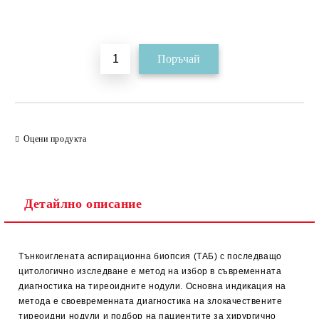
Добави в желани
Оцени продукта
Детайлно описание
Тънкоиглената аспирационна биопсия (ТАБ) с последващо
цитологично изследване е метод на избор в съвременната
диагностика на тиреоидните нодули. Основна индикация на
метода е своевременната диагностика на злокачествените
тиреоидни нодули и подбор на пациентите за хирургично