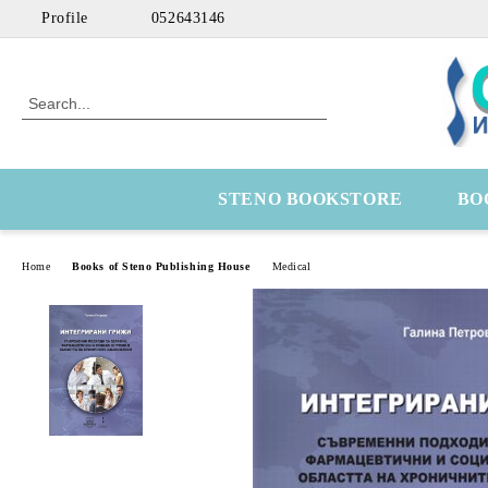
Profile
052643146
STENO BOOKSTORE
BO
Home
Books of Steno Publishing House
Medical