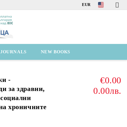
EUR
C JOURNALS
NEW BOOKS
€0.00
и -
и за здравни,
0.00лв.
 социални
 на хроничните