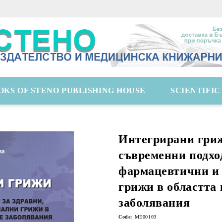
OKS OF STENO PUBLISHING HOUSE
SCIENTIFI
Интегрирани гриж
съвременни подход
фармацевтични и
грижи в областта
заболявания
Code:
ME00103