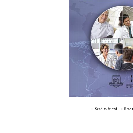
Send to friend
Rate 